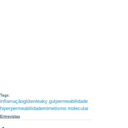
Tags:
inflamação
glúten
leaky gut
permeabilidade
hiperpermeabilidade
mimetismo molecular
Entrevistas