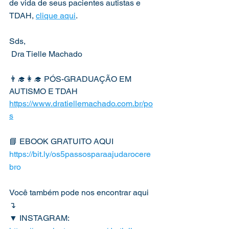
de vida de seus pacientes autistas e 
TDAH, 
clique aqui
.
Sds,
 Dra Tielle Machado
👨‍🎓👩‍🎓 PÓS-GRADUAÇÃO EM 
AUTISMO E TDAH
https://www.dratiellemachado.com.br/po
s
📘 EBOOK GRATUITO AQUI
https://bit.ly/os5passosparaajudarocere
bro
Você também pode nos encontrar aqui 
↴
▼ INSTAGRAM: