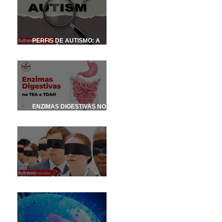
PERFIS DE AUTISMO: A
IMPORTÂNCIA DE
INVESTIGAR COMORBIDADES
NO TEA
ENZIMAS DIGESTIVAS NO TEA
E TDHA (conteúdo para
médicos e nutricionistas)
OS 6 MÉDICOS DE OLHOS
VENDADOS E O ELEFANTE