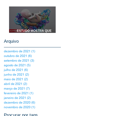
TRANSTORNOS
PSIQUIÁTRICOS
ESTUDO MOSTRA QUE
MICROBIOTA INTESTINAL
PODERÁ PREVER AUTISMO
Arquivo
EM CRIANÇAS
dezembro de 2021
(1)
1 post
outubro de 2021
(6)
6 posts
setembro de 2021
(3)
3 posts
agosto de 2021
(5)
5 posts
julho de 2021
(6)
6 posts
junho de 2021
(2)
2 posts
maio de 2021
(2)
2 posts
abril de 2021
(2)
2 posts
março de 2021
(7)
7 posts
fevereiro de 2021
(1)
1 post
janeiro de 2021
(2)
2 posts
dezembro de 2020
(6)
6 posts
novembro de 2020
(1)
1 post
Procurar por tags