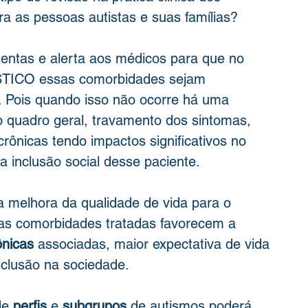
ra as pessoas autistas e suas famílias? 
mentas e alerta aos médicos para que no 
CO essas comorbidades sejam 
 Pois quando isso não ocorre há uma 
o quadro geral, travamento dos sintomas, 
ônicas tendo impactos significativos no 
na inclusão social desse paciente.
da melhora da qualidade de vida para o 
s as comorbidades tratadas favorecem a 
ônicas
 associadas, maior expectativa de vida 
nclusão na sociedade.
de 
perfis
 e 
subgrupos
 de autismos poderá 