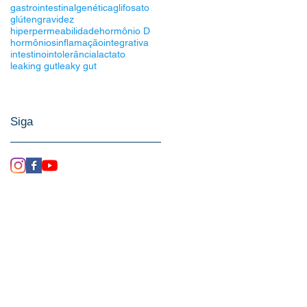
gastrointestinal
genética
glifosato
glúten
gravidez
hiperpermeabilidade
hormônio D
hormônios
inflamação
integrativa
intestino
intolerância
lactato
leaking gut
leaky gut
Siga