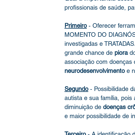
profissionais de saúde, pa
Primeiro
 - Oferecer ferra
MOMENTO DO DIAGNÓSTI
investigadas e TRATADAS.
grande chance de 
piora
 d
associação com doenças cr
neurodesenvolvimento
 e 
Segundo
 - Possibilidade 
autista e sua família, poi
diminuição de 
doenças cr
e maior possibilidade de i
Terceiro
 - A identificação 