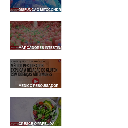
DISFUNÇÃO MITOCONDRIAL
COMO UM SUBTIPO
NEUROBIOLÓGICO NO TEA
MARCADORES INTESTINAIS
COMO FERRAMENTA DE
DIAGNÓSTICO PARA O TEA
MÉDICO PESQUISADOR
EXPLICA A RELAÇÃO DO
GLÚTEN COM DOENÇAS
AUTOIMUNES
CRESCE O PAPEL DA
NUTRIÇÃO NOS