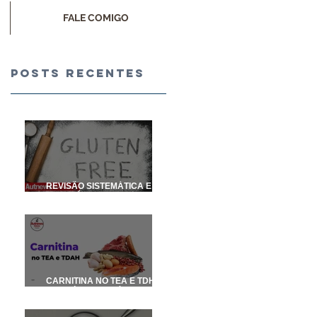
FALE COMIGO
Posts Recentes
REVISÃO SISTEMÁTICA E
METANÁLISE SOBRE DIETA
SEM GLÚTEN E SEM CASEÍNA
NO AUTISMO
CARNITINA NO TEA E TDHA
(conteúdo para médicos e
nutricionistas)