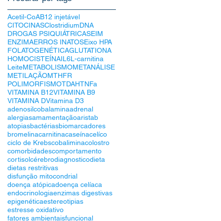
Acetil-CoA
B12 injetável
CITOCINAS
Clostridium
DNA
DROGAS PSIQUIÁTRICAS
EIM
ENZIMA
ERROS INATOS
Eixo HPA
FOLATO
GENÉTICA
GLUTATIONA
HOMOCISTEÍNA
IL6
L-carnitina
Leite
METABOLISMO
METANÁLISE
METILAÇÃO
MTHFR
POLIMORFISMO
TDAH
TNFa
VITAMINA B12
VITAMINA B9
VITAMINA D
Vitamina D3
adenosilcobalamina
adrenal
alergias
amamentação
aristab
atopias
bactérias
biomarcadores
bromelina
carnitina
caseína
celíco
ciclo de Krebs
cobalimina
colostro
comorbidades
comportamento
cortisol
cérebro
diagnostico
dieta
dietas restritivas
disfunção mitocondrial
doença atópica
doença celíaca
endocrinologia
enzimas digestivas
epigenética
estereotipias
estresse oxidativo
fatores ambientais
funcional